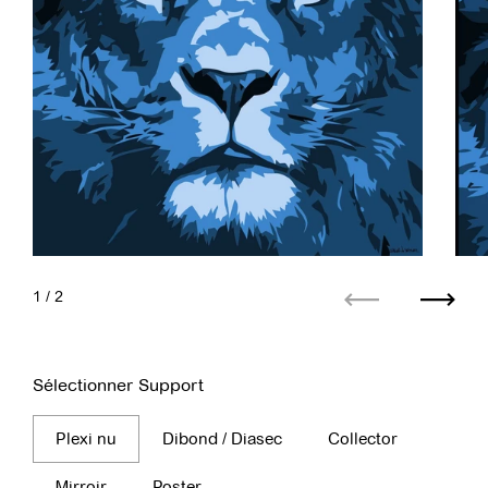
1
/ 2
Précédent
Suiva
Sélectionner Support
Plexi nu
Dibond / Diasec
Collector
Mirroir
Poster