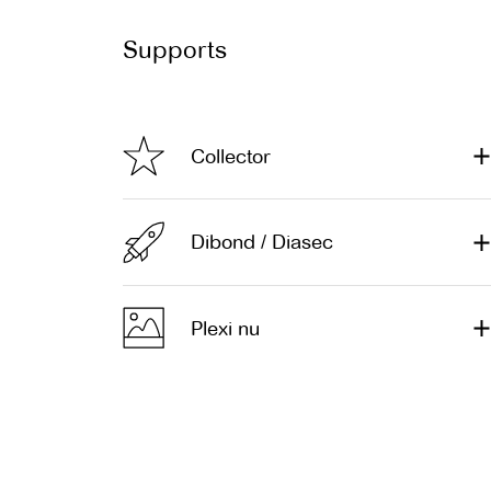
Supports
Collector
Dibond / Diasec
Plexi nu