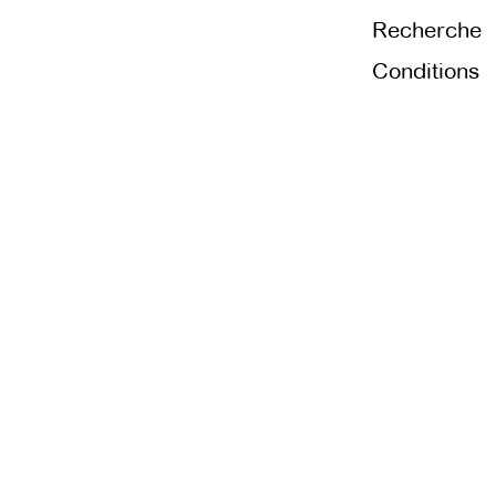
Recherche
Conditions
Générales d
et d’Utilisat
Politique de
confidentiali